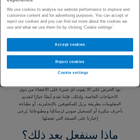
الهاتف (خارج مصر): ‎+2 (02) 2400 3600 أو
We use cookies to analyse our website performance to improve and
الهاتف (داخل مصر): 16816
customise content and for advertising purposes. You can accept or
reject our cookies and you can find out more about the cookies we
أو يمكنك مراسلتنا على البريد الإلكتروني:
use and what we use them for by clicking ‘Cookie settings’.
[email protected]
Accept cookies
أو إرسال خطاب بريدي على العنوان التالي:
ديستريكت 5 كامباس – المبنى B07،
Reject cookies
طريق العين السخنة، القاهرة الجديدة، الرقم البريدي 11361،
Cookie settings
القاهرة، مصر
نود الحرص على ألا يفوت أي شيء على الأعضاء من ذوي
الاحتياجات الخاصة. ولذلك، فإننا نقدم أيضًا خيارًا لتقديم
المعلومات بطريقة بريل للمكفوفين بالإنجليزية، أو بطباعة
بأحرف مكبرة أو كتسجيل صوتي لرسائلنا ومطبوعاتنا. يُرجى
إخبارنا على الصيغة التي تفضلها.
ماذا سنفعل بعد ذلك؟