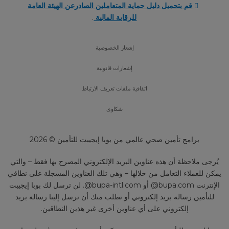
قم بتحميل دليل حماية المتعاملين الصادرعن الهيئة العامة
للرقابة المالية
.
إشعار الخصوصية
إشعارات قانونية
اتفاقية ملفات تعريف الارتباط
شكاوى
برامج تأمين صحي عالمي من بوبا إيجيبت للتأمين © 2026
يُرجى ملاحظة أن هذه عناوين البريد الإلكتروني المصرح بها فقط – والتي
يمكن للعملاء التعامل من خلالها – وهي تلك العناوين المسجلة على نطاقي
‎الإنترنت ‎@bupa.com أو ‎@bupa-intl.com. لن ترسل لك بوبا إيجيبت
للتأمين رسالة بريد إلكتروني أو تطلب منك أن ترسل إلينا رسالة بريد
إلكتروني على أي عناوين أخرى غير هذين النطاقين.